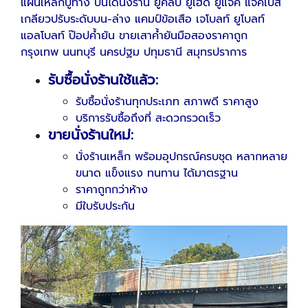
แผ่นเหล็กปูทาง บันไดนั่งร้าน ยูคลิป ยูเฮด ยูแจ็ค แจ็คเบส
เกลียวปรับระดับบน-ล่าง แคมป์ข้อเสือ เจโบลท์ ยูโบลท์
แอลโบลท์ ป๊อปค้ำยัน ขายเสาค้ำยันมือสองราคาถูก
กรุงเทพ นนทบุรี นครปฐม ปทุมธานี สมุทรปราการ
รับซื้อนั่งร้านใช้แล้ว:
รับซื้อนั่งร้านทุกประเภท สภาพดี ราคาสูง
บริการรับซื้อถึงที่ สะดวกรวดเร็ว
ขายนั่งร้านใหม่:
นั่งร้านเหล็ก พร้อมอุปกรณ์ครบชุด หลากหลาย
ขนาด แข็งแรง ทนทาน ได้มาตรฐาน
ราคาถูกกว่าห้าง
มีใบรับประกัน