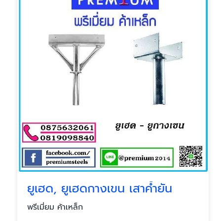
ยูเฮด, ยูเฮดกางเขน เสาค้ำยัน
พรีเมี่ยม ค้าเหล็ก