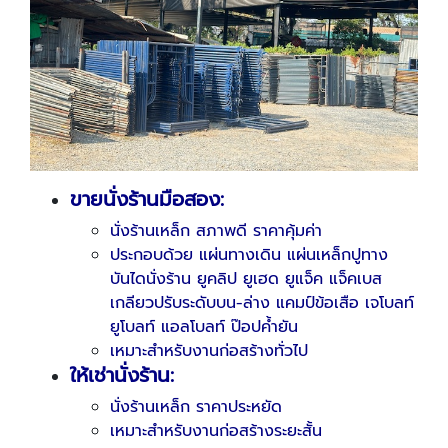
ขายนั่งร้านมือสอง:
นั่งร้านเหล็ก สภาพดี ราคาคุ้มค่า
ประกอบด้วย แผ่นทางเดิน แผ่นเหล็กปูทาง
บันไดนั่งร้าน ยูคลิป ยูเฮด ยูแจ็ค แจ็คเบส
เกลียวปรับระดับบน-ล่าง แคมป์ข้อเสือ เจโบลท์
ยูโบลท์ แอลโบลท์ ป๊อปค้ำยัน
เหมาะสำหรับงานก่อสร้างทั่วไป
ให้เช่านั่งร้าน:
นั่งร้านเหล็ก ราคาประหยัด
เหมาะสำหรับงานก่อสร้างระยะสั้น